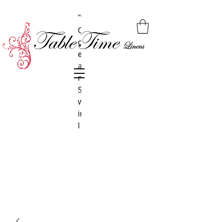
O
M
S
N
O
S
N
S
B
R
H
A
M
M
O
N
c
a
k
o
b
o
a
a
i
u
e
n
il
a
fa
i
e
ri
y
a
s
l
p
d
a
t
n
a
a
d
ki
n
a
n
e
e
a
l
i
n
h
n
s
el
m
a
n
a
s
c
e
e
c
i
a
t
in
S
si
e
s
a
e
a
e
w
o
-
s
ir
n
B
i
l
-
l
a
Li
u
g
e
h
t
B
l
u
e