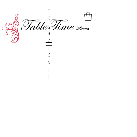
O
M
S
N
O
S
N
S
B
R
H
A
M
M
O
N
c
a
k
o
b
o
a
a
i
u
e
n
il
a
fa
i
e
ri
y
a
s
l
p
d
a
t
n
a
a
d
ki
n
a
n
e
e
a
l
i
n
h
n
s
el
m
a
n
a
s
c
e
e
c
i
a
t
in
S
si
e
s
a
e
a
e
w
o
-
s
ir
n
B
i
l
-
l
a
Li
u
g
e
h
t
B
l
u
e